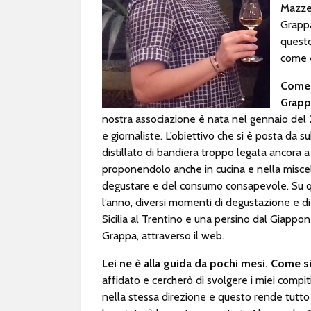
Mazzet
Grappa
questo
come è
Come 
Grappa
nostra associazione è nata nel gennaio del 2
e giornaliste. L’obiettivo che si è posta da 
distillato di bandiera troppo legata ancor
proponendolo anche in cucina e nella miscel
degustare e del consumo consapevole. Su qu
l’anno, diversi momenti di degustazione e di
Sicilia al Trentino e una persino dal Giappo
Grappa, attraverso il web.
Lei ne è alla guida da pochi mesi. Come s
affidato e cercherò di svolgere i miei compi
nella stessa direzione e questo rende tutto 