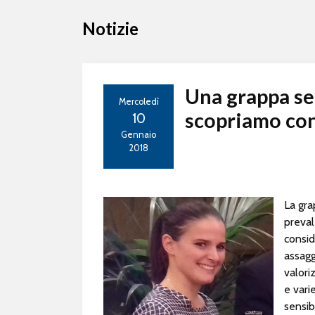
Notizie
Una grappa se
Mercoledì
scopriamo con
10
Gennaio
2018
La gra
preval
consid
assagg
valori
e vari
sensib