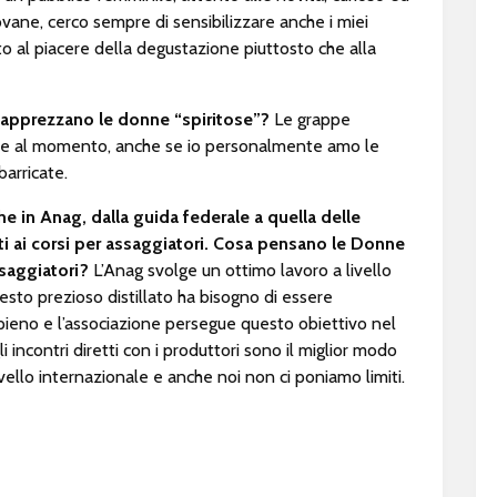
vane, cerco sempre di sensibilizzare anche i miei
 al piacere della degustazione piuttosto che alla
ù apprezzano le donne “spiritose”?
Le grappe
este al momento, anche se io personalmente amo le
barricate.
 in Anag, dalla guida federale a quella delle
nti ai corsi per assaggiatori. Cosa pensano le Donne
ssaggiatori?
L’Anag svolge un ottimo lavoro a livello
sto prezioso distillato ha bisogno di essere
ieno e l’associazione persegue questo obiettivo nel
i incontri diretti con i produttori sono il miglior modo
livello internazionale e anche noi non ci poniamo limiti.