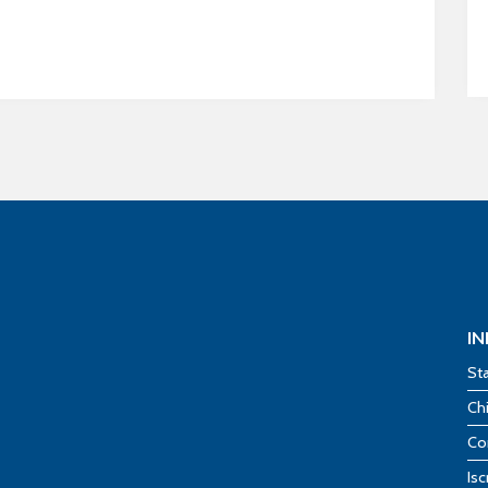
I
St
Ch
Co
Isc