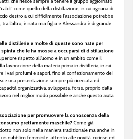
Gatti, che riesce sempre a tenere il gruppo aggiornato
“caldi” come quello della distillazione, in cui ognuna di
ccio destro a cui difficilmente l’associazione potrebbe
tra l’altro, è nata mia figlia e Alessandra è di grande
lle distillerie e molte di queste sono nate per
 spinta che le ha mosse a occuparsi di distillazione
uperiore rispetto all’uomo e in un ambito come il
 lavorazione della materia prima in distilleria, in cui
re i vari profumi e sapori, fino al confezionamento dei
risce una presentazione sempre più ricercata ed
acità organizzativa, sviluppata, forse, proprio dalla
l lavoro nel miglior modo possibile e anche questo aiuta
a associazione per promuovere la conoscenza della
n consumo prettamente maschile?
Come già
dotto non solo nella maniera tradizionale ma anche in
 a un pubblico femminile, attento alle novità, curioso ed