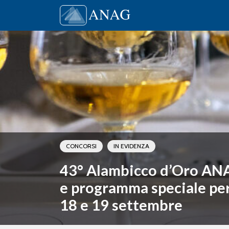
Vai al contenuto
Main Navigation
CONCORSI
IN EVIDENZA
43° Alambicco d’Oro AN
e programma speciale per i
18 e 19 settembre