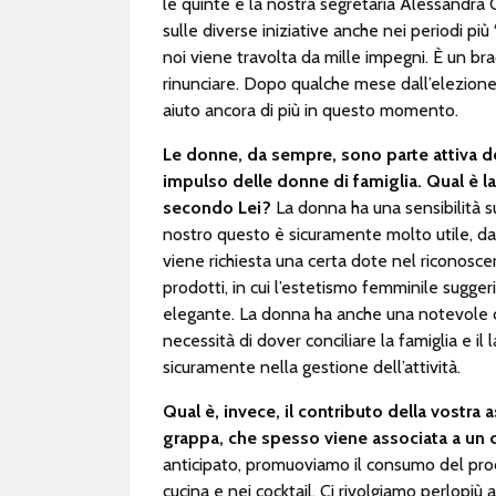
le quinte è la nostra segretaria Alessandra 
sulle diverse iniziative anche nei periodi più 
noi viene travolta da mille impegni. È un bra
rinunciare. Dopo qualche mese dall’elezione, 
aiuto ancora di più in questo momento.
Le donne, da sempre, sono parte attiva de
impulso delle donne di famiglia. Qual è la
secondo Lei?
La donna ha una sensibilità s
nostro questo è sicuramente molto utile, dalla
viene richiesta una certa dote nel riconosce
prodotti, in cui l’estetismo femminile sugge
elegante. La donna ha anche una notevole cap
necessità di dover conciliare la famiglia e i
sicuramente nella gestione dell’attività.
Qual è, invece, il contributo della vostr
grappa, che spesso viene associata a u
anticipato, promuoviamo il consumo del pro
cucina e nei cocktail. Ci rivolgiamo perlopiù