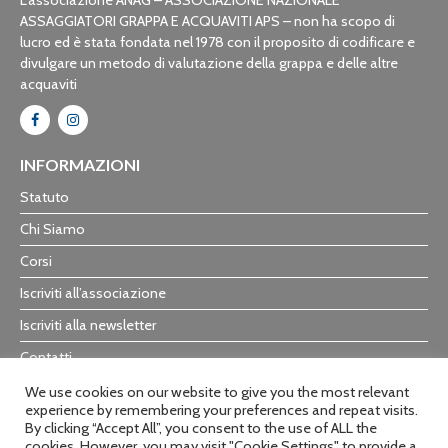
L’associazione ANAG – ASSOCIAZIONE NAZIONALE
ASSAGGIATORI GRAPPA E ACQUAVITI APS – non ha scopo di
lucro ed è stata fondata nel 1978 con il proposito di codificare e
divulgare un metodo di valutazione della grappa e delle altre
acquaviti
INFORMAZIONI
Statuto
Chi Siamo
Corsi
Iscriviti all’associazione
Iscriviti alla newsletter
Contatti
Trasparenza
We use cookies on our website to give you the most relevant
experience by remembering your preferences and repeat visits.
By clicking “Accept All”, you consent to the use of ALL the
cookies. However, you may visit "Cookie Settings" to provide a