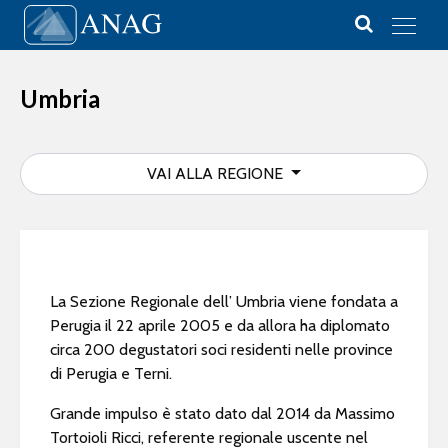
Vai al contenuto
Main Navigation
Umbria
VAI ALLA REGIONE
La Sezione Regionale dell’ Umbria viene fondata a
Perugia il 22 aprile 2005 e da allora ha diplomato
circa 200 degustatori soci residenti nelle province
di Perugia e Terni.
Grande impulso è stato dato dal 2014 da Massimo
Tortoioli Ricci, referente regionale uscente nel