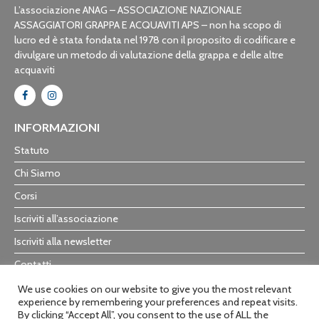
L’associazione ANAG – ASSOCIAZIONE NAZIONALE
ASSAGGIATORI GRAPPA E ACQUAVITI APS – non ha scopo di
lucro ed è stata fondata nel 1978 con il proposito di codificare e
divulgare un metodo di valutazione della grappa e delle altre
acquaviti
INFORMAZIONI
Statuto
Chi Siamo
Corsi
Iscriviti all’associazione
Iscriviti alla newsletter
Contatti
Trasparenza
We use cookies on our website to give you the most relevant
experience by remembering your preferences and repeat visits.
By clicking “Accept All”, you consent to the use of ALL the