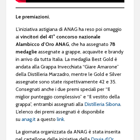
Le premiazioni.
L’iniziativa astigiana di ANAG ha reso poi omaggio
ai
vincitori del 41° concorso nazionale
Alambicco d’Oro ANAG
, che ha assegnato
78
medaglie
assegnate a grappe, acquavite e brandy
in arrivo da tutta Italia. La medaglia Best Gold è
andata alla Grappa Invecchiata “Giare Amarone”
della Distilleria Marzadro, mentre le Gold e Silver
assegnate sono state rispettivamente 42 e 35.
Consegnati anche i due premi speciali per “Il
miglior punteggio complessivo” e “Il vestito della
grappa”, entrambi assegnati alla
Distilleria Sibona
.
L’elenco dei premi assegnati è disponibile
su
anag.it
a questo
link
.
La giornata organizzata da ANAG è stata inserita
nel cartellone delle iniziative della
Douja d’Or
,