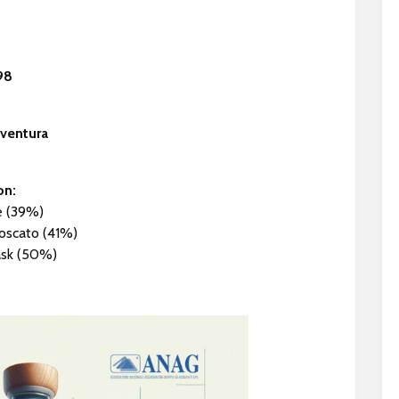
98
aventura
on:
e (39%)
oscato (41%)
ask (50%)