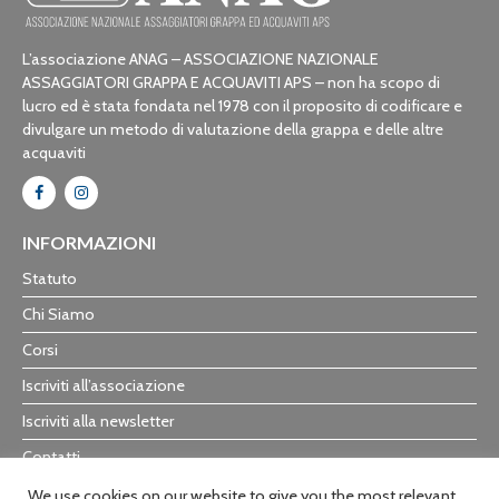
L’associazione ANAG – ASSOCIAZIONE NAZIONALE
ASSAGGIATORI GRAPPA E ACQUAVITI APS – non ha scopo di
lucro ed è stata fondata nel 1978 con il proposito di codificare e
divulgare un metodo di valutazione della grappa e delle altre
acquaviti
INFORMAZIONI
Statuto
Chi Siamo
Corsi
Iscriviti all’associazione
Iscriviti alla newsletter
Contatti
Trasparenza
We use cookies on our website to give you the most relevant