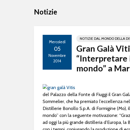
Notizie
NOTIZIE DAL MONDO DELLA DI
Mercoledì
Gran Galà Viti
05
Novembre
“Interpretare i
2014
mondo” a Mari
del Palazzo della Fonte di Fiuggi il Gran Gal
Sommelier, che ha premiato l’eccellenza nel
Distillerie Bonollo S.p.A. di Formigine (Mo), il
mondo” con la seguente motivazione: “Grazi
ad oggi la più grande distilleria d’Europa, 
con i tempi, coniugando la produzione di ecce