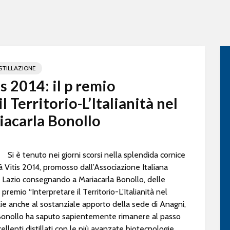
STILLAZIONE
s 2014: il p remio
l Territorio-L’Italianità nel
acarla Bonollo
Si è tenuto nei giorni scorsi nella splendida cornice
à Vitis 2014, promosso dall’Associazione Italiana
 Lazio consegnando a Mariacarla Bonollo, delle
 premio “Interpretare il Territorio-L’Italianità nel
e anche al sostanziale apporto della sede di Anagni,
la Bonollo ha saputo sapientemente rimanere al passo
llenti distillati con le più avanzate biotecnologie