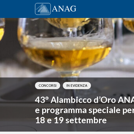
Vai al contenuto
Main Navigation
CONCORSI
IN EVIDENZA
43° Alambicco d’Oro AN
e programma speciale per i
18 e 19 settembre