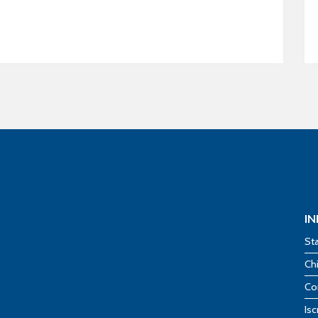
I
St
Ch
Co
Isc