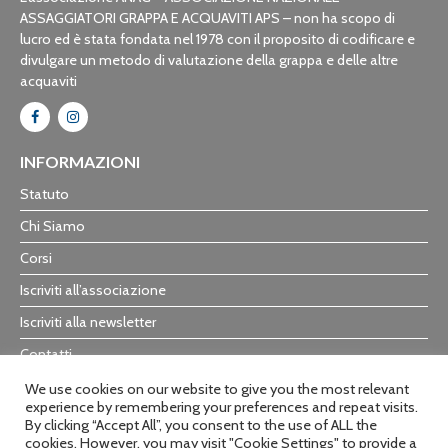
ASSAGGIATORI GRAPPA E ACQUAVITI APS – non ha scopo di
lucro ed è stata fondata nel 1978 con il proposito di codificare e
divulgare un metodo di valutazione della grappa e delle altre
acquaviti
INFORMAZIONI
Statuto
Chi Siamo
Corsi
Iscriviti all’associazione
Iscriviti alla newsletter
Contatti
Trasparenza
We use cookies on our website to give you the most relevant
experience by remembering your preferences and repeat visits.
By clicking “Accept All”, you consent to the use of ALL the
cookies. However, you may visit "Cookie Settings" to provide a