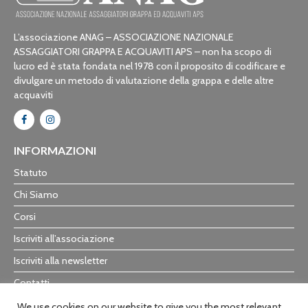
L’associazione ANAG – ASSOCIAZIONE NAZIONALE
ASSAGGIATORI GRAPPA E ACQUAVITI APS – non ha scopo di
lucro ed è stata fondata nel 1978 con il proposito di codificare e
divulgare un metodo di valutazione della grappa e delle altre
acquaviti
INFORMAZIONI
Statuto
Chi Siamo
Corsi
Iscriviti all’associazione
Iscriviti alla newsletter
Contatti
Trasparenza
We use cookies on our website to give you the most relevant