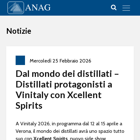
Vai al contenuto
Main Navigation
Notizie
Mercoledì
25
Febbraio
2026
Dal mondo dei distillati –
Distillati protagonisti a
Vinitaly con Xcellent
Spirits
A Vinitaly 2026, in programma dal 12 al 15 aprile a
Verona, il mondo dei distillati avrà uno spazio tutto
suo con
Xcellent Spirits
, nuovo side show