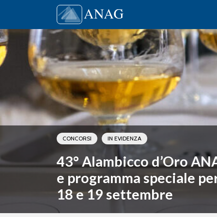
Vai al contenuto
Main Navigation
CONCORSI
IN EVIDENZA
43° Alambicco d’Oro AN
e programma speciale per i
18 e 19 settembre