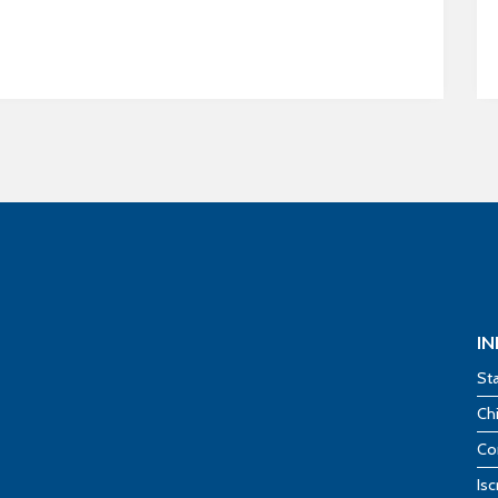
I
St
Ch
Co
Isc