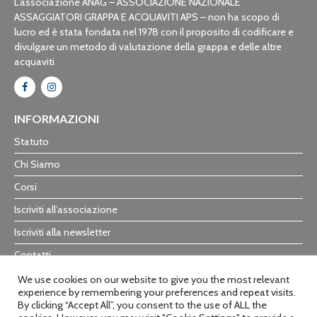
L’associazione ANAG – ASSOCIAZIONE NAZIONALE
ASSAGGIATORI GRAPPA E ACQUAVITI APS – non ha scopo di
lucro ed è stata fondata nel 1978 con il proposito di codificare e
divulgare un metodo di valutazione della grappa e delle altre
acquaviti
INFORMAZIONI
Statuto
Chi Siamo
Corsi
Iscriviti all’associazione
Iscriviti alla newsletter
Contatti
Trasparenza
We use cookies on our website to give you the most relevant
experience by remembering your preferences and repeat visits.
By clicking “Accept All”, you consent to the use of ALL the