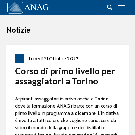
Vai al contenuto
Main Navigation
Notizie
Lunedì
31
Ottobre
2022
Corso di primo livello per
assaggiatori a Torino
Aspiranti assaggiatori in arrivo anche a
Torino
,
dove la formazione ANAG riparte con un corso di
primo livello in programma a
dicembre
. L’iniziativa
è rivolta a tutti coloro che vogliono conoscere da
vicino il mondo della grappa e dei distillati e
propone
5 lezioni
fissate per
martedì 6, martedì