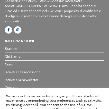
L’associazione ANAG – ASSOCIAZIONE NAZIONALE
ASSAGGIATORI GRAPPA E ACQUAVITI APS – non ha scopo di
lucro ed è stata fondata nel 1978 con il proposito di codificare e
divulgare un metodo di valutazione della grappa e delle altre
acquaviti
INFORMAZIONI
Statuto
Chi Siamo
Corsi
Iscriviti all’associazione
Iscriviti alla newsletter
Contatti
Trasparenza
We use cookies on our website to give you the most relevant
experience by remembering your preferences and repeat visits.
By clicking “Accept All”, you consent to the use of ALL the