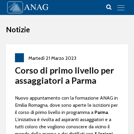
Vai al contenuto
Main Navigation
Notizie
Martedì
21
Marzo
2023
Corso di primo livello per
assaggiatori a Parma
Nuovo appuntamento con la formazione ANAG in
Emilia Romagna, dove sono aperte le iscrizioni per
il corso di primo livello in programma a
Parma
.
L’iniziativa è rivolta ad aspiranti assaggiatori e a
tutti coloro che vogliono conoscere da vicino il
mondo della grappa e dei distillati con
5 lezioni