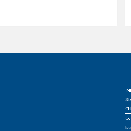
I
St
Ch
Co
Isc