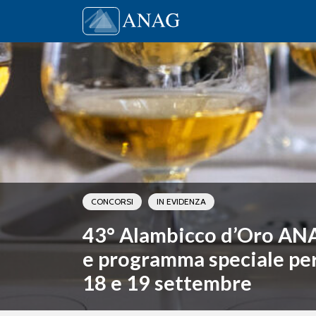
Vai al contenuto
Main Navigation
CONCORSI
IN EVIDENZA
43° Alambicco d’Oro AN
e programma speciale per i
18 e 19 settembre