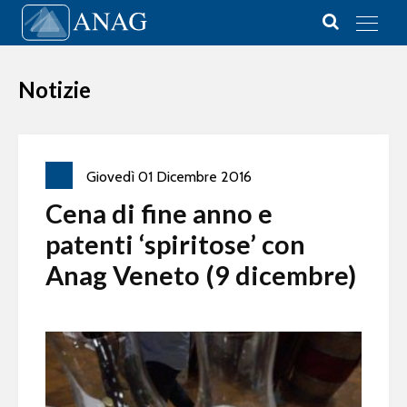
Vai al contenuto
Main Navigation
Notizie
Giovedì
01
Dicembre
2016
Cena di fine anno e
patenti ‘spiritose’ con
Anag Veneto (9 dicembre)