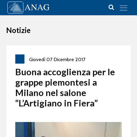
Vai al contenuto
Main Navigation
Notizie
Giovedì
07
Dicembre
2017
Buona accoglienza per le
grappe piemontesi a
Milano nel salone
“L’Artigiano in Fiera”