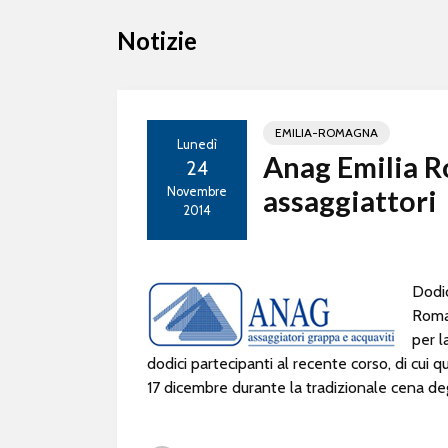
Notizie
EMILIA-ROMAGNA
Lunedì
Anag Emilia R
24
Novembre
assaggiattori
2014
Dodic
Romag
per l
dodici partecipanti al recente corso, di cui 
17 dicembre durante la tradizionale cena degl