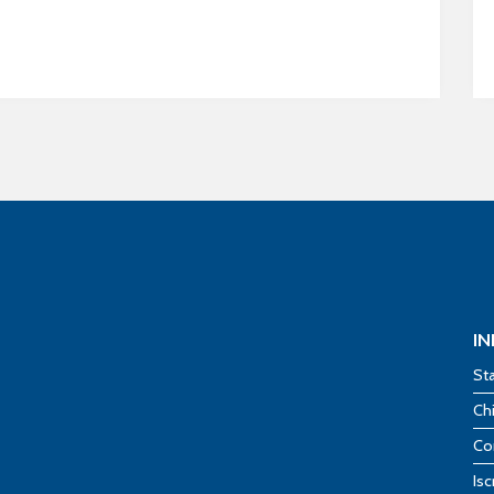
I
St
Ch
Co
Isc