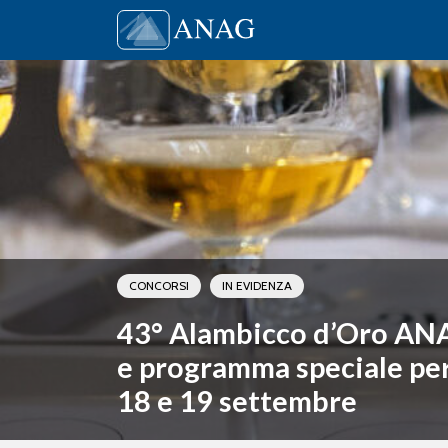
Vai al contenuto
Main Navigation
CONCORSI
IN EVIDENZA
43° Alambicco d’Oro AN
e programma speciale per i
18 e 19 settembre