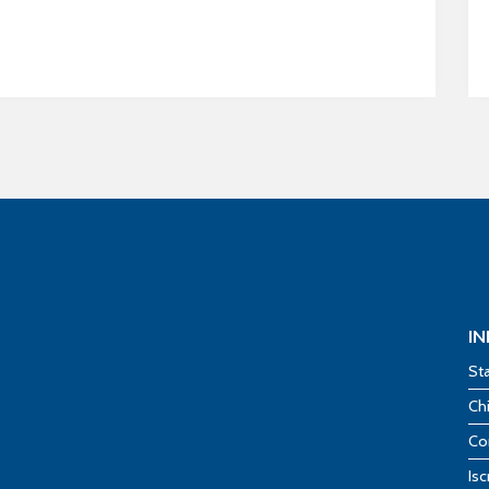
I
St
Ch
Co
Isc