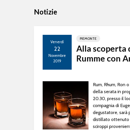
Notizie
PIEMONTE
Venerdì
Alla scoperta
22
Novembre
Rumme con An
2019
Rum, Rhum, Ron o R
della serata in p
20.30, presso il l
compagnia di Eugen
degustatore, sarà p
distillato ottenuto
sciroppi provenien