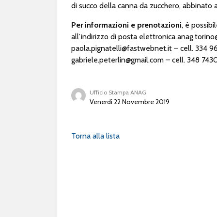
di succo della canna da zucchero, abbinato ad
Per informazioni e prenotazioni
, è possib
all’indirizzo di posta elettronica
anag.torino
paola.pignatelli@fastwebnet.it
– cell. 334 9
gabriele.peterlin@gmail.com
– cell. 348 743
Ufficio Stampa ANAG
Venerdì 22 Novembre 2019
Torna alla lista