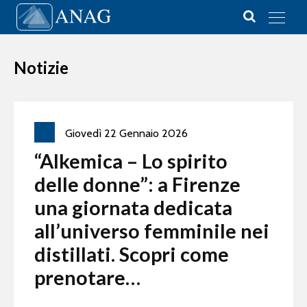
Vai al contenuto
Main Navigation
Notizie
Giovedì
22
Gennaio
2026
“Alkemica – Lo spirito
delle donne”: a Firenze
una giornata dedicata
all’universo femminile nei
distillati. Scopri come
prenotare…