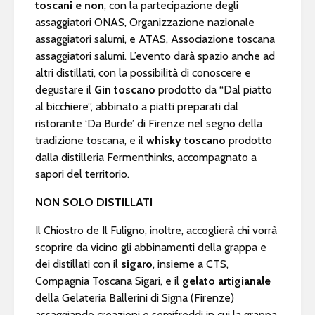
toscani e non
, con la partecipazione degli
assaggiatori ONAS, Organizzazione nazionale
assaggiatori salumi, e ATAS, Associazione toscana
assaggiatori salumi. L’evento darà spazio anche ad
altri distillati, con la possibilità di conoscere e
degustare il
Gin toscano
prodotto da “Dal piatto
al bicchiere”, abbinato a piatti preparati dal
ristorante ‘Da Burde’ di Firenze nel segno della
tradizione toscana, e il
whisky toscano
prodotto
dalla distilleria Fermenthinks, accompagnato a
sapori del territorio.
NON SOLO DISTILLATI
Il Chiostro de Il Fuligno, inoltre, accoglierà chi vorrà
scoprire da vicino gli abbinamenti della grappa e
dei distillati con il
sigaro
, insieme a CTS,
Compagnia Toscana Sigari, e il
gelato artigianale
della Gelateria Ballerini di Signa (Firenze)
assaggiando creazioni e semifreddi in cui la grappa