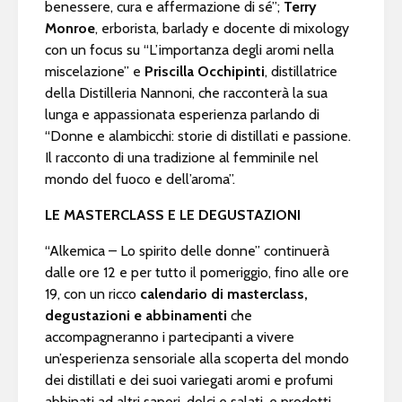
benessere, cura e affermazione di sé”;
Terry
Monroe
, erborista, barlady e docente di mixology
con un focus su “L’importanza degli aromi nella
miscelazione” e
Priscilla Occhipinti
, distillatrice
della Distilleria Nannoni, che racconterà la sua
lunga e appassionata esperienza parlando di
“Donne e alambicchi: storie di distillati e passione.
Il racconto di una tradizione al femminile nel
mondo del fuoco e dell’aroma”.
LE MASTERCLASS E LE DEGUSTAZIONI
“Alkemica – Lo spirito delle donne” continuerà
dalle ore 12 e per tutto il pomeriggio, fino alle ore
19, con un ricco
calendario di masterclass,
degustazioni e abbinamenti
che
accompagneranno i partecipanti a vivere
un’esperienza sensoriale alla scoperta del mondo
dei distillati e dei suoi variegati aromi e profumi
abbinati ad altri sapori, dolci e salati, e prodotti.