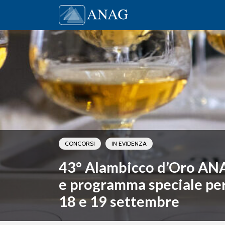
Vai al contenuto
Main Navigation
CONCORSI
IN EVIDENZA
43° Alambicco d’Oro AN
e programma speciale per i
18 e 19 settembre