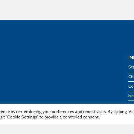
I
St
Ch
Co
Isc
Isc
ence by remembering your preferences and repeat visits. By clicking “A
acy
Co
sit "Cookie Settings" to provide a controlled consent.
Tr