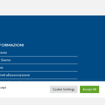
NFORMAZIONI
atuto
i Siamo
rsi
riviti all’associazione
riviti alla newsletter
ccept
Cookie Settings
Accept All
ntatti
asparenza