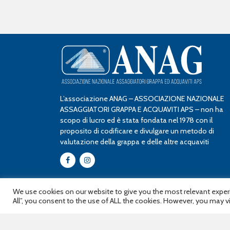
L’associazione ANAG – ASSOCIAZIONE NAZIONALE
ASSAGGIATORI GRAPPA E ACQUAVITI APS – non ha
scopo di lucro ed è stata fondata nel 1978 con il
proposito di codificare e divulgare un metodo di
valutazione della grappa e delle altre acquaviti
© 2021 ANAG Assaggiatori Grappa ed Acquaviti APS Piazza
We use cookies on our website to give you the most relevant experi
Medici 8 - 14100 Asti (AT) Italy Partita IVA: 01156620054
Priv
All”, you consent to the use of ALL the cookies. However, you may vi
& Cookie policy