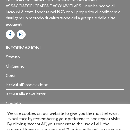
ASSAGGIATORI GRAPPA E ACQUAVITI APS – non ha scopo di
lucro ed è stata fondata nel 1978 con il proposito di codificare e
divulgare un metodo di valutazione della grappa e delle altre
acquaviti
INFORMAZIONI
Statuto
Chi Siamo
Corsi
Iscriviti all’associazione
Iscriviti alla newsletter
Contatti
Trasparenza
We use cookies on our website to give you the most relevant
experience by remembering your preferences and repeat visits.
By clicking “Accept All”, you consent to the use of ALL the
cookies. However, you may visit "Cookie Settings" to provide a