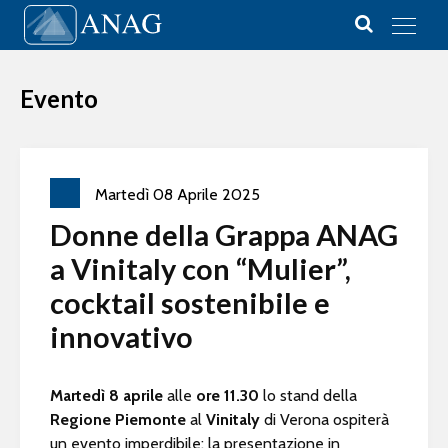
Vai al contenuto
Main Navigation
Evento
Martedì
08
Aprile
2025
Donne della Grappa ANAG
a Vinitaly con “Mulier”,
cocktail sostenibile e
innovativo
Martedì 8 aprile
alle
ore
11.30
lo stand della
Regione Piemonte
al
Vinitaly
di Verona ospiterà
un evento imperdibile: la presentazione in