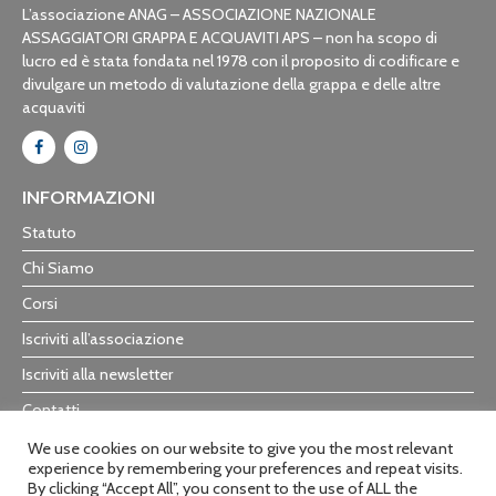
L’associazione ANAG – ASSOCIAZIONE NAZIONALE
ASSAGGIATORI GRAPPA E ACQUAVITI APS – non ha scopo di
lucro ed è stata fondata nel 1978 con il proposito di codificare e
divulgare un metodo di valutazione della grappa e delle altre
acquaviti
INFORMAZIONI
Statuto
Chi Siamo
Corsi
Iscriviti all’associazione
Iscriviti alla newsletter
Contatti
Trasparenza
We use cookies on our website to give you the most relevant
experience by remembering your preferences and repeat visits.
By clicking “Accept All”, you consent to the use of ALL the