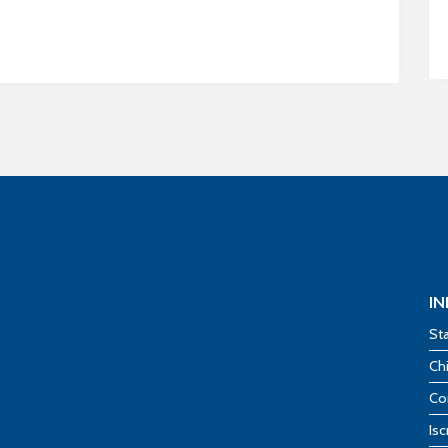
I
St
Ch
Co
Isc