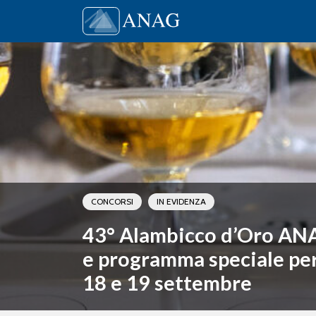
Vai al contenuto
Main Navigation
CONCORSI
IN EVIDENZA
43° Alambicco d’Oro AN
e programma speciale per i
18 e 19 settembre