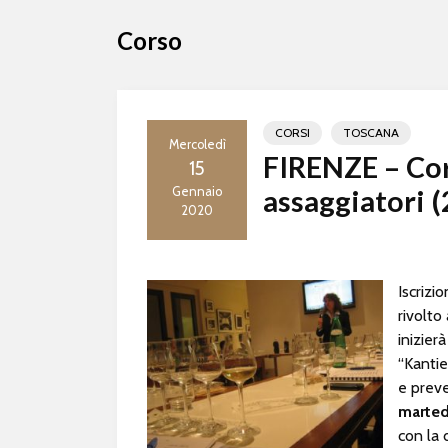
Corso
CORSI
TOSCANA
Mercoledì
FIRENZE – Cors
15
Gennaio
assaggiatori 
2020
Iscrizi
rivolto
inizier
“Kantie
e prev
marted
con la 