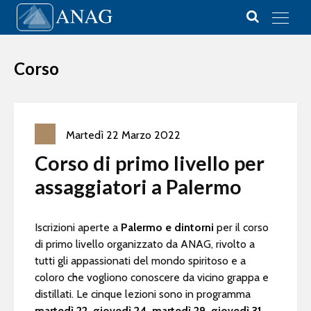
Vai al contenuto
Main Navigation
Corso
Martedì
22
Marzo
2022
Corso di primo livello per
assaggiatori a Palermo
Iscrizioni aperte a
Palermo e dintorni
per il corso
di primo livello organizzato da ANAG, rivolto a
tutti gli appassionati del mondo spiritoso e a
coloro che vogliono conoscere da vicino grappa e
distillati. Le cinque lezioni sono in programma
martedì 22, giovedì 24, martedì 29, giovedì 31