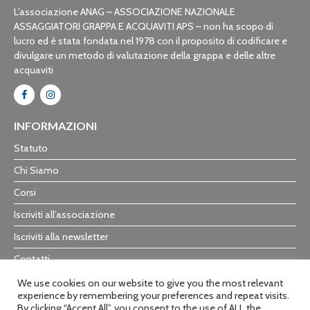
L’associazione ANAG – ASSOCIAZIONE NAZIONALE
ASSAGGIATORI GRAPPA E ACQUAVITI APS – non ha scopo di
lucro ed è stata fondata nel 1978 con il proposito di codificare e
divulgare un metodo di valutazione della grappa e delle altre
acquaviti
INFORMAZIONI
Statuto
Chi Siamo
Corsi
Iscriviti all’associazione
Iscriviti alla newsletter
Contatti
Trasparenza
We use cookies on our website to give you the most relevant
experience by remembering your preferences and repeat visits.
By clicking “Accept All”, you consent to the use of ALL the