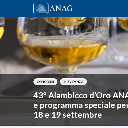
Vai al contenuto
Main Navigation
CONCORSI
IN EVIDENZA
43° Alambicco d’Oro AN
e programma speciale per i
18 e 19 settembre