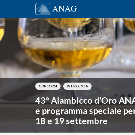
Vai al contenuto
Main Navigation
CONCORSI
IN EVIDENZA
43° Alambicco d’Oro AN
e programma speciale per i
18 e 19 settembre