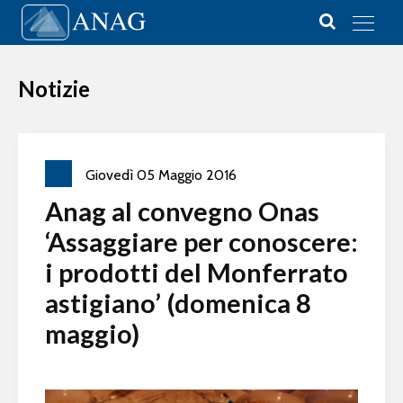
Vai al contenuto
Main Navigation
Notizie
Giovedì
05
Maggio
2016
Anag al convegno Onas
‘Assaggiare per conoscere:
i prodotti del Monferrato
astigiano’ (domenica 8
maggio)