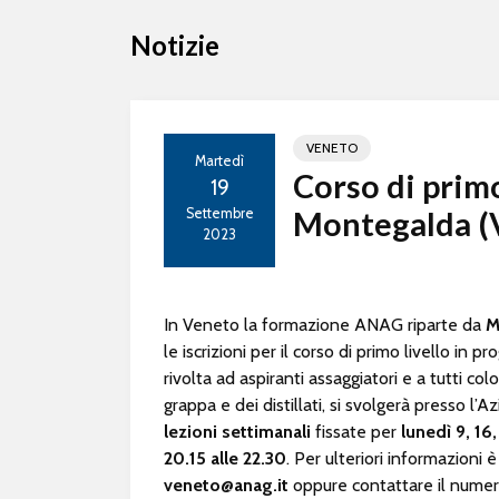
Notizie
VENETO
Martedì
Corso di primo
19
Settembre
Montegalda (
2023
In Veneto la formazione ANAG riparte da
M
le iscrizioni per il corso di primo livello in 
rivolta ad aspiranti assaggiatori e a tutti c
grappa e dei distillati, si svolgerà presso l’A
lezioni settimanali
fissate per
lunedì 9, 16
20.15 alle 22.30
. Per ulteriori informazioni è
veneto@anag.it
oppure contattare il nume