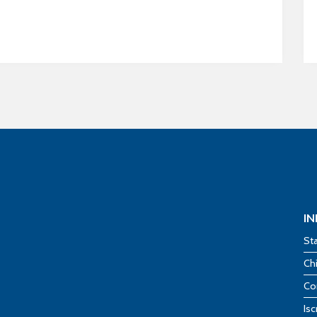
I
St
Ch
Co
Isc