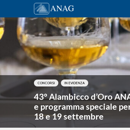
Vai al contenuto
Main Navigation
CONCORSI
IN EVIDENZA
43° Alambicco d’Oro AN
e programma speciale per i
18 e 19 settembre