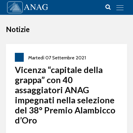
Vai al contenuto
Main Navigation
Notizie
Martedì
07
Settembre
2021
Vicenza “capitale della
grappa” con 40
assaggiatori ANAG
impegnati nella selezione
del 38° Premio Alambicco
d’Oro