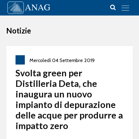
Vai al contenuto
Main Navigation
Notizie
Mercoledì
04
Settembre
2019
Svolta green per
Distilleria Deta, che
inaugura un nuovo
impianto di depurazione
delle acque per produrre a
impatto zero